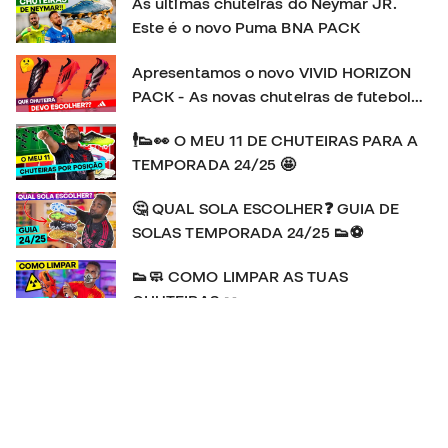
As últimas chuteiras do Neymar JR.
Este é o novo Puma BNA PACK
Apresentamos o novo VIVID HORIZON
PACK - As novas chuteiras de futebol
adidas
🕴👟👀 O MEU 11 DE CHUTEIRAS PARA A
TEMPORADA 24/25 🤩
🤔 QUAL SOLA ESCOLHER❓ GUIA DE
SOLAS TEMPORADA 24/25 👟⚽
👟🧼 COMO LIMPAR AS TUAS
CHUTEIRAS 👀
👕🔍👀 As camisolas do EURO 2024 🆚️
COPA AMÉRICA 2024 🥊💥
🚨🆕️ A Adidas F50 REGRESSA! | HISTÓRIA e REVIEW
da chuteira favorita de MESSI 👟