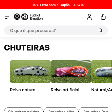
-10% Extra com o Cupão FLDAY10
CHUTEIRAS
Relva natural
Relva artificial
Natural/Art
Chuteiras adidas
Chuteiras Nike
Chuteiras Pum