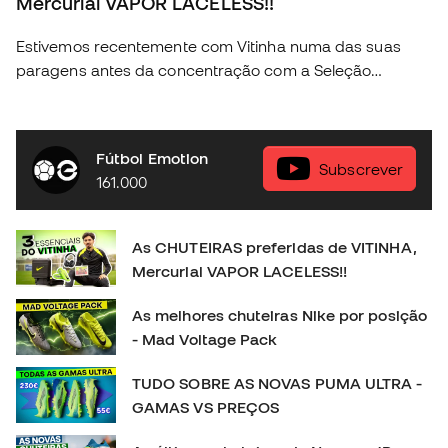
Mercurial VAPOR LACELESS!!
Estivemos recentemente com Vitinha numa das suas
paragens antes da concentração com a Seleção
Portuguesa e conseguimos descubrir algunas das
coisas mais fundamentais na vida do craque da nossa
seleção. Descobre a nova coleção Nike Football na tua
Fútbol Emotion
loja Fútbol Emotion mas perto de ti, ou então na nossa
Subscrever
161.000
loja online em 🛒 https://www.futbolemotion.com/pt
#nikefootball #nikemercurial #vitinha
As CHUTEIRAS preferidas de VITINHA,
Mercurial VAPOR LACELESS!!
As melhores chuteiras Nike por posição
- Mad Voltage Pack
TUDO SOBRE AS NOVAS PUMA ULTRA -
GAMAS VS PREÇOS