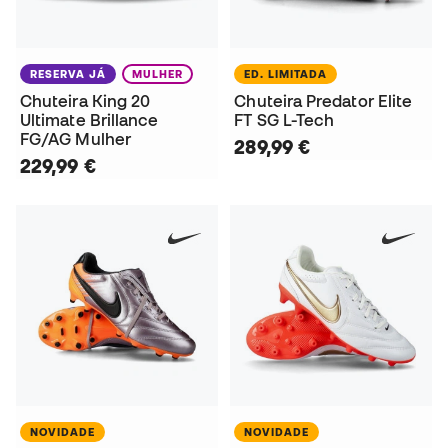
RESERVA JÁ
MULHER
ED. LIMITADA
Chuteira King 20
Chuteira Predator Elite
Ultimate Brillance
FT SG L-Tech
FG/AG Mulher
289,99 €
229,99 €
NOVIDADE
NOVIDADE