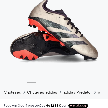
Chuteiras
Chuteiras adidas
adidas Predator
adida