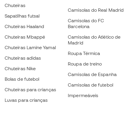
Chuteiras
Camisolas do Real Madrid
Sapatilhas futsal
Camisolas do FC
Chuteiras Haaland
Barcelona
Chuteiras Mbappé
Camisolas do Atlético de
Madrid
Chuteiras Lamine Yamal
Roupa Térmica
Chuteiras adidas
Roupa de treino
Chuteiras Nike
Camisolas de Espanha
Bolas de futebol
Camisolas de futebol
Chuteiras para crianças
Impermeáveis
Luvas para crianças
Caneleiras
Sapatilhas para crianças
Roupa de guarda-redes
Roupa de futebol para
crianças
Black Friday