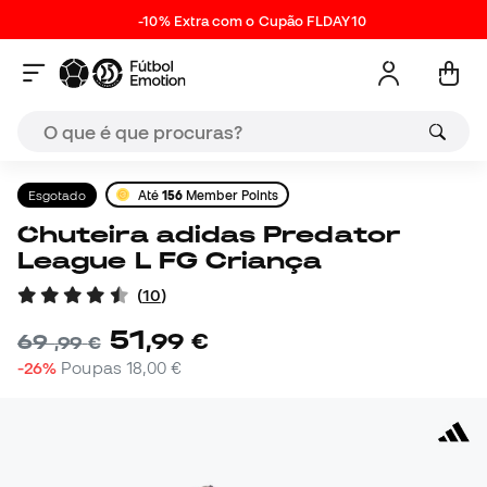
-10% Extra com o Cupão FLDAY10
Esgotado
Até
156
Member Points
Chuteira adidas Predator
League L FG Criança
(
10
)
51
,
99
€
69
,
99
€
-26%
Poupas
18,00 €