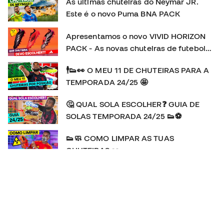
As últimas chuteiras do Neymar JR.
Este é o novo Puma BNA PACK
Apresentamos o novo VIVID HORIZON
PACK - As novas chuteiras de futebol
adidas
🕴👟👀 O MEU 11 DE CHUTEIRAS PARA A
TEMPORADA 24/25 🤩
🤔 QUAL SOLA ESCOLHER❓ GUIA DE
SOLAS TEMPORADA 24/25 👟⚽
👟🧼 COMO LIMPAR AS TUAS
CHUTEIRAS 👀
👕🔍👀 As camisolas do EURO 2024 🆚️
COPA AMÉRICA 2024 🥊💥
🚨🆕️ A Adidas F50 REGRESSA! | HISTÓRIA e REVIEW
da chuteira favorita de MESSI 👟