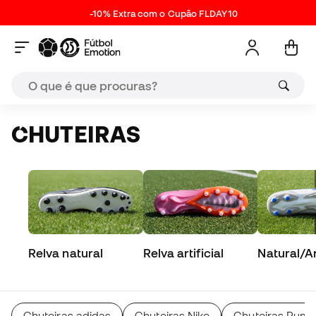
-10% Extra com o Cupão FLDAY10
CHUTEIRAS
Relva natural
Relva artificial
Natural/Art
Chuteiras adidas
Chuteiras Nike
Chuteiras Pum