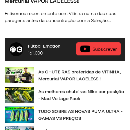
Mercurial VAPOR LACELESS!!
Estivemos recentemente com Vitinha numa das suas
paragens antes da concentração com a Seleção
Portuguesa e conseguimos descubrir algunas das
coisas mais fundamentais na vida do craque da nossa
seleção. Descobre a nova coleção Nike Football na tua
Fútbol Emotion
loja Fútbol Emotion mas perto de ti, ou então na nossa
Subscrever
161.000
loja online em 🛒 https://www.futbolemotion.com/pt
#nikefootball #nikemercurial #vitinha
As CHUTEIRAS preferidas de VITINHA,
Mercurial VAPOR LACELESS!!
As melhores chuteiras Nike por posição
- Mad Voltage Pack
TUDO SOBRE AS NOVAS PUMA ULTRA -
GAMAS VS PREÇOS