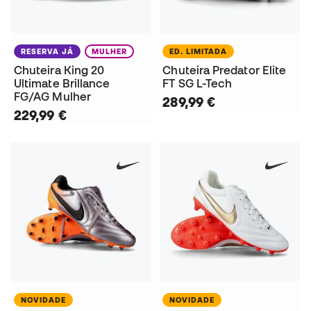
RESERVA JÁ
MULHER
ED. LIMITADA
Chuteira King 20
Chuteira Predator Elite
Ultimate Brillance
FT SG L-Tech
FG/AG Mulher
289,99 €
229,99 €
NOVIDADE
NOVIDADE