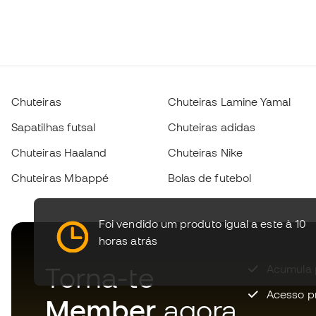
Chuteiras
Chuteiras Lamine Yamal
Sapatilhas futsal
Chuteiras adidas
Chuteiras Haaland
Chuteiras Nike
Chuteiras Mbappé
Bolas de futebol
Foi vendido um produto igual a este à 10
horas atrás
Torna-te
Acumula 
Acesso pri
Member
agora