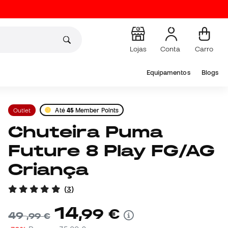
Lojas
Conta
Carro
Equipamentos
Blogs
Outlet
Até
45
Member Points
Chuteira Puma
Future 8 Play FG/AG
Criança
(
3
)
14
,
99
€
49
,
99
€