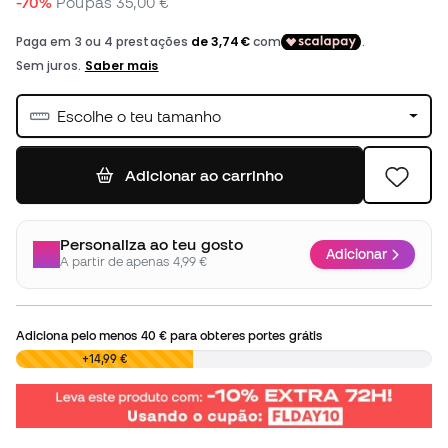
-70%
Poupas
35,00 €
Escolhe o teu tamanho
Adicionar ao carrinho
Personaliza ao teu gosto
Adicionar
A partir de apenas 4,99 €
Adiciona pelo menos
40 €
para obteres portes grátis
0,00 €
+14,99 €