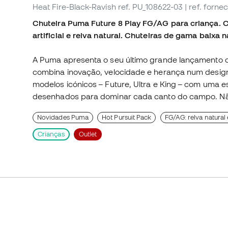
Heat Fire-Black-Ravish
ref. PU_108622-03
| ref. forn
Chuteira Puma Future 8 Play FG/AG para criança. C
artificial e relva natural. Chuteiras de gama baixa 
A Puma apresenta o seu último grande lançamento d
combina inovação, velocidade e herança num design
modelos icónicos – Future, Ultra e King – com uma es
desenhados para dominar cada canto do campo. Não 
Novidades Puma
Hot Pursuit Pack
FG/AG: relva natural e
Crianças
Outlet