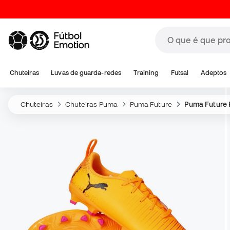
Chuteiras
Luvas de guarda-redes
Training
Futsal
Adeptos
Chuteiras
Chuteiras Puma
Puma Future
Puma Future 