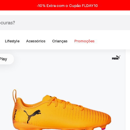
-10% Extra com o Cupão FLDAY10
Lifestyle
Acessórios
Crianças
Promoções
Play