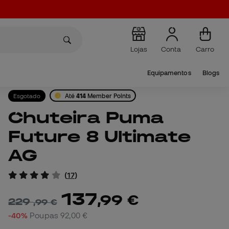
Lojas
Conta
Carro
Equipamentos
Blogs
Esgotado
Até
414
Member Points
Chuteira Puma
Future 8 Ultimate
AG
(
17
)
137
,
99
€
229
,
99
€
-40%
Poupas
92,00 €