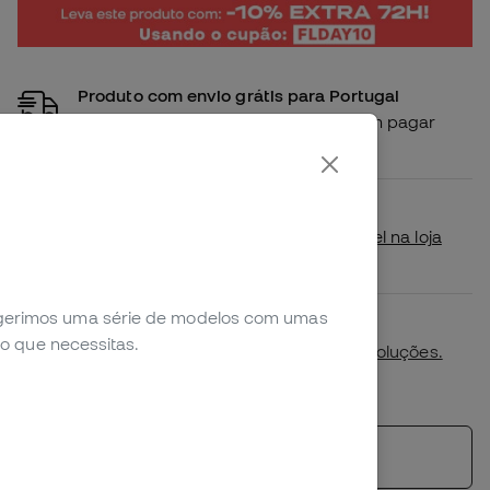
Produto com envio grátis para Portugal
Compra este produto e recebe-o sem pagar
portes de envio
Disponibilidade em loja
Verifica se este produto está disponível na loja
mais próxima de ti.
sugerimos uma série de modelos com umas
Primeira troca de tamanho gratuita.
o que necessitas.
Mais detalhes na nossa
política de devoluções.
*Não aplicável a productos personalizados.
Ver produtos semelhantes