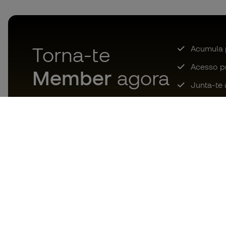
Torna-te
Acumula 
Acesso pri
Member
agora
Junta-te 
Descarrega agora a app dos
loucos por material de futebol e
desfruta de compras mais
rápidas e confortáveis.