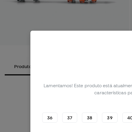
Ver mais 
Produtos alternativos
Sobre o produto
Lamentamos! Este produto está atualmen
características 
36
37
38
39
4