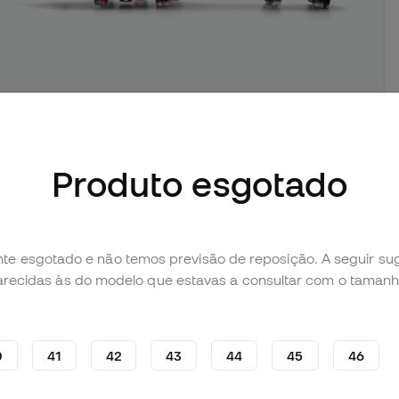
imagens (4)
Produto esgotado
Avaliação pessoal (17)
Tabela de comparação
te esgotado e não temos previsão de reposição. A seguir 
parecidas às do modelo que estavas a consultar com o tamanh
0
41
42
43
44
45
46