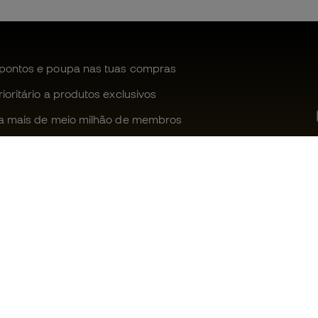
pontos e poupa nas tuas compras
oritário a produtos exclusivos
a mais de meio milhão de membros
Ajudamos-te?
Fútbol Emot
Apoio ao cliente
Comunidade
Trocas e devoluções
Trabalha co
Guia de material de futebol
Condições g
venda