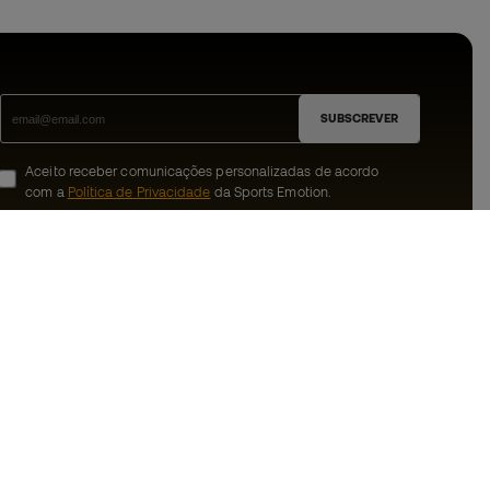
SUBSCREVER
Aceito receber comunicações personalizadas de acordo
com a
Política de Privacidade
da Sports Emotion.
ion
#BeTheBest
 member
Na Sports Emotion promovemos uma
cultura de vida desportiva orientada para
nnosco
alcançar a felicidade plena do desportista,
graças ao ecossistema criado pela
erais de compra e
especialização de cada uma das marcas
que fazem parte do grupo.