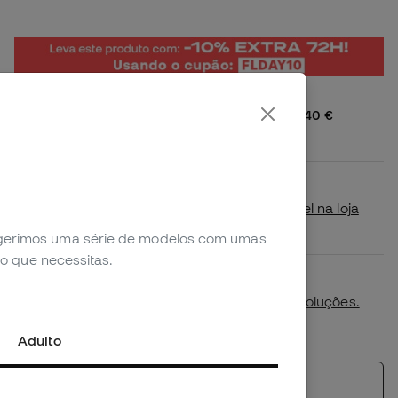
Envio gratuito a Portugal a partir de 40 €
2,99 € para encomendas inferiores
Disponibilidade em loja
Verifica se este produto está disponível na loja
mais próxima de ti.
sugerimos uma série de modelos com umas
o que necessitas.
Primeira troca de tamanho gratuita.
Mais detalhes na nossa
política de devoluções.
*Não aplicável a productos personalizados.
Adulto
Ver produtos semelhantes