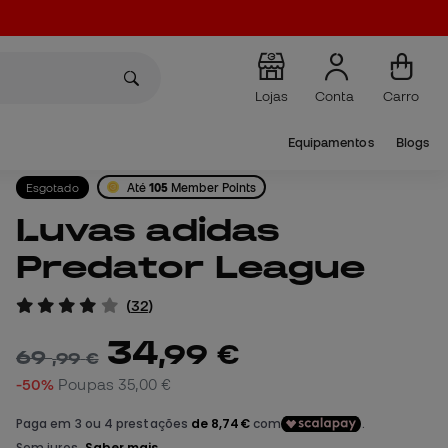
Lojas
Conta
Carro
Equipamentos
Blogs
Esgotado
Até
105
Member Points
Luvas adidas
Predator League
(
32
)
34
,
99
€
69
,
99
€
-50%
Poupas
35,00 €