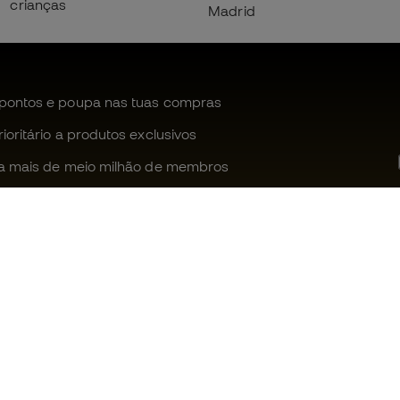
crianças
Madrid
pontos e poupa nas tuas compras
oritário a produtos exclusivos
a mais de meio milhão de membros
Ajudamos-te?
Fútbol Emot
Apoio ao cliente
Comunidade
Trocas e devoluções
Trabalha co
Guia de material de futebol
Condições g