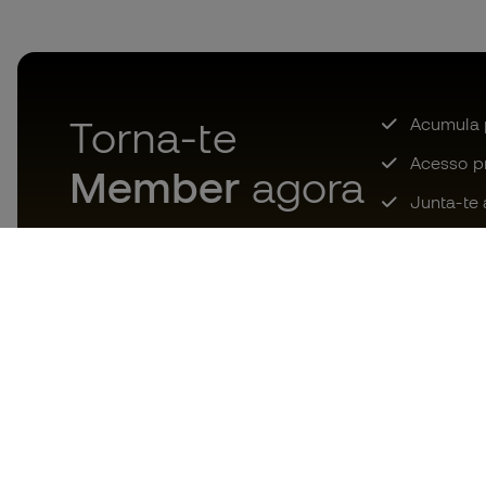
Torna-te
Acumula 
Acesso pri
Member
agora
Junta-te 
Descarrega agora a app dos
loucos por material de futebol e
desfruta de compras mais
rápidas e confortáveis.