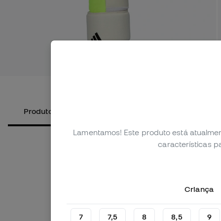
Ver mais 
Produtos alternativos
Sobre o produto
Lamentamos! Este produto está atualmen
características 
Criança
7
7,5
8
8,5
9