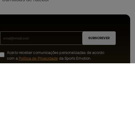
SUBSCREVER
Aceito receber comunicações personalizadas de acordo
com a
Política de Privacidade
da Sports Emotion.
ion
#BeTheBest
 member
Na Sports Emotion promovemos uma
cultura de vida desportiva orientada para
nnosco
alcançar a felicidade plena do desportista,
graças ao ecossistema criado pela
erais de compra e
especialização de cada uma das marcas