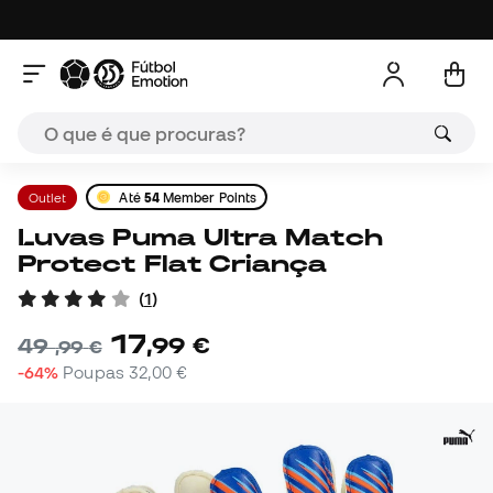
Outlet
Até
54
Member Points
Luvas Puma Ultra Match
Protect Flat Criança
(
1
)
17
,
99
€
49
,
99
€
-64%
Poupas
32,00 €