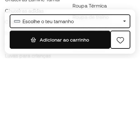
Roupa Térmica
Chuteiras adidas
Roupa de treino
Escolhe o teu tamanho
Chuteiras Nike
Camisolas de Espanha
Bolas de futebol
Camisolas de futebol
Adicionar ao carrinho
Chuteiras para crianças
Impermeáveis
Luvas para crianças
Caneleiras
Sapatilhas para crianças
Roupa de guarda-redes
Roupa de futebol para
crianças
Black Friday
Luvas de guarda-redes
Torna-te
Member
agora