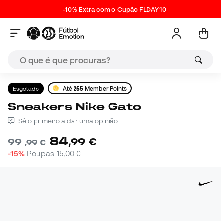
-10% Extra com o Cupão FLDAY10
Esgotado
Até
255
Member Points
Sneakers Nike Gato
Sê o primeiro a dar uma opinião
84
,
99
€
99
,
99
€
-15%
Poupas
15,00 €