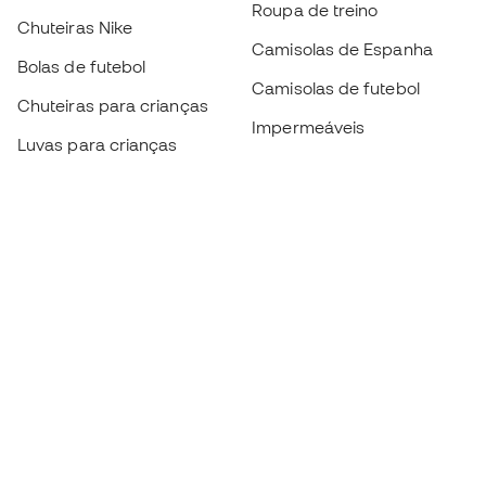
Roupa de treino
Chuteiras Nike
Camisolas de Espanha
Bolas de futebol
Camisolas de futebol
Chuteiras para crianças
Impermeáveis
Luvas para crianças
Caneleiras
Sapatilhas para crianças
Roupa de guarda-redes
Roupa de futebol para
crianças
Black Friday
Luvas de guarda-redes
Torna-te
Member
agora
Acumula pontos e poupa nas tuas compras