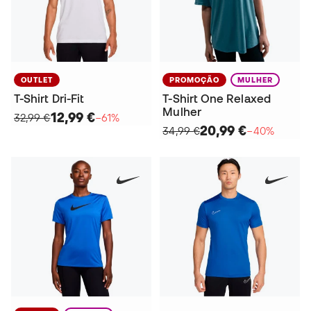
OUTLET
PROMOÇÃO
MULHER
T-Shirt Dri-Fit
T-Shirt One Relaxed
Mulher
12,99 €
32,99 €
−61%
20,99 €
34,99 €
−40%