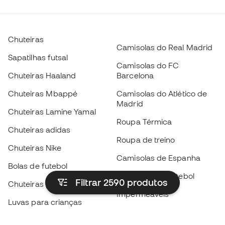
Chuteiras
Camisolas do Real Madrid
Sapatilhas futsal
Camisolas do FC
Chuteiras Haaland
Barcelona
Chuteiras Mbappé
Camisolas do Atlético de
Madrid
Chuteiras Lamine Yamal
Roupa Térmica
Chuteiras adidas
Roupa de treino
Chuteiras Nike
Camisolas de Espanha
Bolas de futebol
Camisolas de futebol
Filtrar 2590
produtos
Chuteiras para crianças
Impermeáveis
Luvas para crianças
Caneleiras
Sapatilhas para crianças