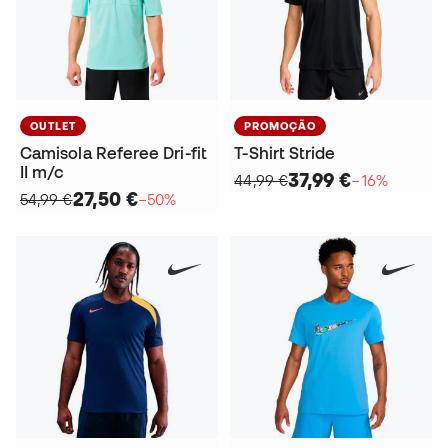
OUTLET
PROMOÇÃO
Camisola Referee Dri-fit
T-Shirt Stride
II m/c
37,99 €
44,99 €
−16%
27,50 €
54,99 €
−50%