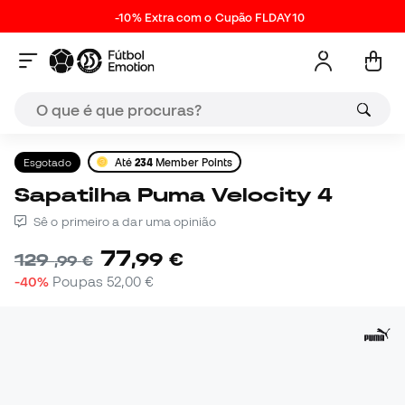
-10% Extra com o Cupão FLDAY10
Esgotado
Até
234
Member Points
Sapatilha Puma Velocity 4
Sê o primeiro a dar uma opinião
77
,
99
€
129
,
99
€
-40%
Poupas
52,00 €