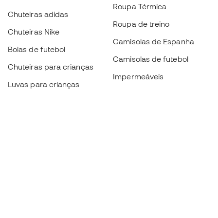
Roupa Térmica
Chuteiras adidas
Roupa de treino
Chuteiras Nike
Camisolas de Espanha
Bolas de futebol
Camisolas de futebol
Chuteiras para crianças
Impermeáveis
Luvas para crianças
Caneleiras
Sapatilhas para crianças
Roupa de guarda-redes
Roupa de futebol para
crianças
Black Friday
Luvas de guarda-redes
Torna-te
Member
agora