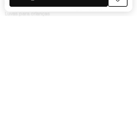
Chuteiras para crianças
Impermeáveis
Luvas para crianças
Caneleiras
Sapatilhas para crianças
Roupa de guarda-redes
Roupa de futebol para
crianças
Black Friday
Luvas de guarda-redes
Torna-te
Member
agora
Acumula pontos e poupa nas tuas compras
Acesso prioritário a produtos exclusivos
Junta-te a mais de meio milhão de membros