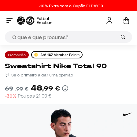
-10% Extra com o Cupão FLDAY10
Promoção
Até
147
Member Points
Sweatshirt Nike Total 90
Sê o primeiro a dar uma opinião
48
,
99
€
69
,
99
€
-30%
Poupas
21,00 €