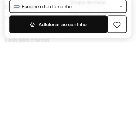
Roupa de treino
Escolhe o teu tamanho
Chuteiras Nike
Camisolas de Espanha
Bolas de futebol
Camisolas de futebol
Adicionar ao carrinho
Chuteiras para crianças
Impermeáveis
Luvas para crianças
Caneleiras
Sapatilhas para crianças
Roupa de guarda-redes
Roupa de futebol para
crianças
Black Friday
Luvas de guarda-redes
Torna-te
Member
agora
Acumula pontos e poupa nas tuas compras