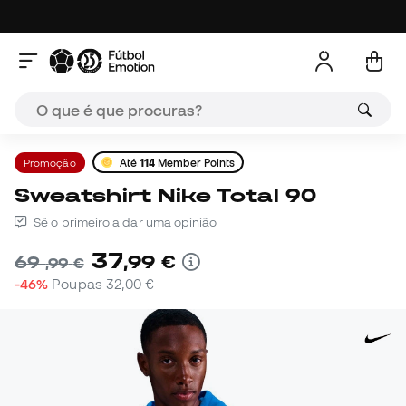
Promoção
Até
114
Member Points
Sweatshirt Nike Total 90
Sê o primeiro a dar uma opinião
37
,
99
€
69
,
99
€
-46%
Poupas
32,00 €