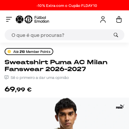
-10% Extra com o Cupão FLDAY10
Até
210
Member Points
Sweatshirt Puma AC Milan
Fanswear 2026-2027
Sê o primeiro a dar uma opinião
69
,
99
€