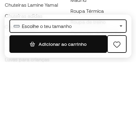
Madrid
Chuteiras Lamine Yamal
Roupa Térmica
Chuteiras adidas
Roupa de treino
Escolhe o teu tamanho
Chuteiras Nike
Camisolas de Espanha
Bolas de futebol
Camisolas de futebol
Adicionar ao carrinho
Chuteiras para crianças
Impermeáveis
Luvas para crianças
Caneleiras
Sapatilhas para crianças
Roupa de guarda-redes
Roupa de futebol para
crianças
Black Friday
Luvas de guarda-redes
Torna-te
Member
agora