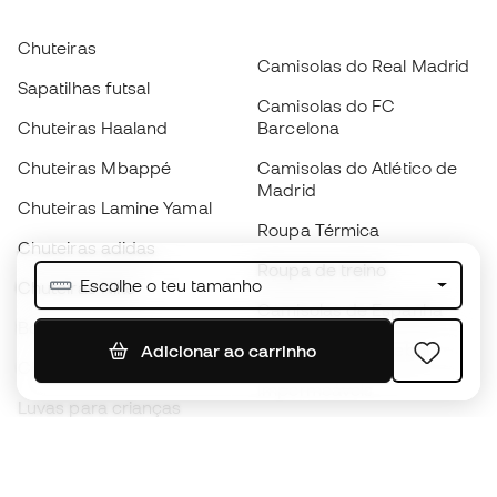
Chuteiras
Camisolas do Real Madrid
Sapatilhas futsal
Camisolas do FC
Chuteiras Haaland
Barcelona
Chuteiras Mbappé
Camisolas do Atlético de
Madrid
Chuteiras Lamine Yamal
Roupa Térmica
Chuteiras adidas
Roupa de treino
Escolhe o teu tamanho
Chuteiras Nike
Camisolas de Espanha
Bolas de futebol
Camisolas de futebol
Adicionar ao carrinho
Chuteiras para crianças
Impermeáveis
Luvas para crianças
Caneleiras
Sapatilhas para crianças
Roupa de guarda-redes
Roupa de futebol para