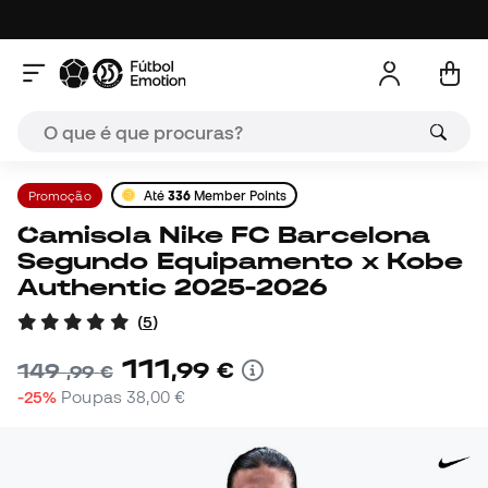
Promoção
Até
336
Member Points
Camisola Nike FC Barcelona
Segundo Equipamento x Kobe
Authentic 2025-2026
(
5
)
111
,
99
€
149
,
99
€
-25%
Poupas
38,00 €