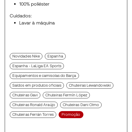
100% poliéster
Cuidados:
Lavar à máquina
Novidades Nike
Espanha
Espanha - LaLiga EA Sports
Equipamentos e camisolas do Barça
Saldos em produtos oficiais
Chuteiras Lewandowski
Chuteiras Gavi
Chuteiras Fermín López
Chuteiras Ronald Araújo
Chuteiras Dani Olmo
Chuteiras Ferrán Torres
Promoção