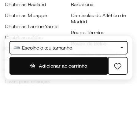
Chuteiras Haaland
Barcelona
Chuteiras Mbappé
Camisolas do Atlético de
Madrid
Chuteiras Lamine Yamal
Roupa Térmica
Chuteiras adidas
Roupa de treino
Escolhe o teu tamanho
Chuteiras Nike
Camisolas de Espanha
Bolas de futebol
Camisolas de futebol
Adicionar ao carrinho
Chuteiras para crianças
Impermeáveis
Luvas para crianças
Caneleiras
Sapatilhas para crianças
Roupa de guarda-redes
Roupa de futebol para
crianças
Black Friday
Luvas de guarda-redes