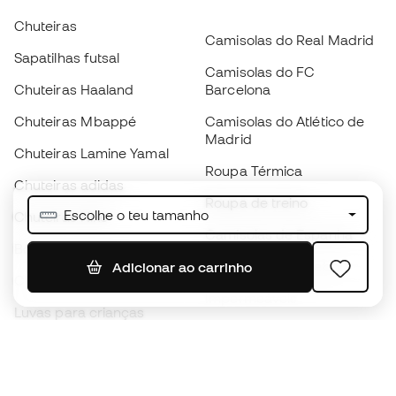
Chuteiras
Camisolas do Real Madrid
Sapatilhas futsal
Camisolas do FC
Chuteiras Haaland
Barcelona
Chuteiras Mbappé
Camisolas do Atlético de
Madrid
Chuteiras Lamine Yamal
Roupa Térmica
Chuteiras adidas
Roupa de treino
Escolhe o teu tamanho
Chuteiras Nike
Camisolas de Espanha
Bolas de futebol
Camisolas de futebol
Adicionar ao carrinho
Chuteiras para crianças
Impermeáveis
Luvas para crianças
Caneleiras
Sapatilhas para crianças
Roupa de guarda-redes
Roupa de futebol para
crianças
Black Friday