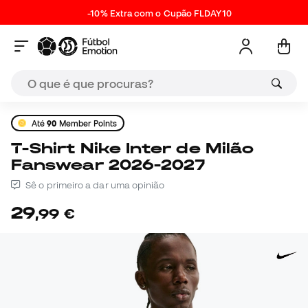
-10% Extra com o Cupão FLDAY10
Até
90
Member Points
T-Shirt Nike Inter de Milão
Fanswear 2026-2027
Sê o primeiro a dar uma opinião
29
,
99
€