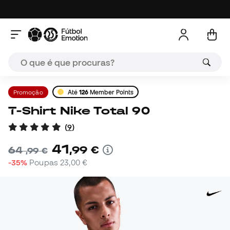
Promoção
Até
126
Member Points
T-Shirt Nike Total 90
(
9
)
41
,
99
€
64
,
99
€
-35%
Poupas
23,00 €