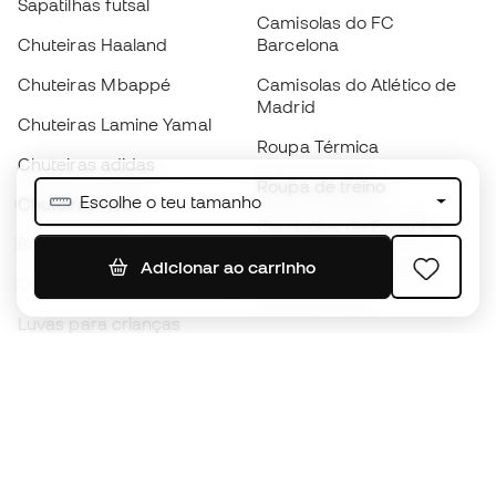
Sapatilhas futsal
Camisolas do FC
Chuteiras Haaland
Barcelona
Chuteiras Mbappé
Camisolas do Atlético de
Madrid
Chuteiras Lamine Yamal
Roupa Térmica
Chuteiras adidas
Roupa de treino
Escolhe o teu tamanho
Chuteiras Nike
Camisolas de Espanha
Bolas de futebol
Camisolas de futebol
Adicionar ao carrinho
Chuteiras para crianças
Impermeáveis
Luvas para crianças
Caneleiras
Sapatilhas para crianças
Roupa de guarda-redes
Roupa de futebol para
crianças
Black Friday
Luvas de guarda-redes