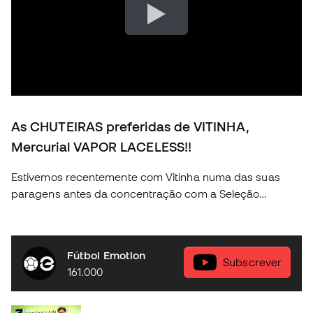
As CHUTEIRAS preferidas de VITINHA,
Mercurial VAPOR LACELESS!!
Estivemos recentemente com Vitinha numa das suas
paragens antes da concentração com a Seleção
Portuguesa e conseguimos descubrir algunas das
coisas mais fundamentais na vida do craque da nossa
seleção. Descobre a nova coleção Nike Football na tua
Fútbol Emotion
loja Fútbol Emotion mas perto de ti, ou então na nossa
Subscrever
161.000
loja online em 🛒 https://www.futbolemotion.com/pt
#nikefootball #nikemercurial #vitinha