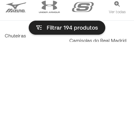
Ver todas
Filtrar 194
produtos
Chuteiras
Camisolas do Real Madrid
Sapatilhas futsal
Camisolas do FC
Chuteiras Haaland
Barcelona
Chuteiras Mbappé
Camisolas do Atlético de
Madrid
Chuteiras Lamine Yamal
Roupa Térmica
Chuteiras adidas
Roupa de treino
Chuteiras Nike
Camisolas de Espanha
Bolas de futebol
Camisolas de futebol
Chuteiras para crianças
Impermeáveis
Luvas para crianças