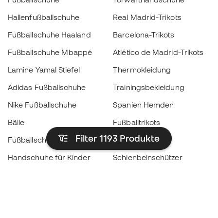
Hallenfußballschuhe
Real Madrid-Trikots
Fußballschuhe Haaland
Barcelona-Trikots
Fußballschuhe Mbappé
Atlético de Madrid-Trikots
Lamine Yamal Stiefel
Thermokleidung
Adidas Fußballschuhe
Trainingsbekleidung
Nike Fußballschuhe
Spanien Hemden
Bälle
Fußballtrikots
Filter 1193
Produkte
Fußballschuhe für Kinder
Regenmäntel
Handschuhe für Kinder
Schienbeinschützer
Fußballschuhe für Kinder
Torwartkleidung
Kleidung für Kinder
Black Friday