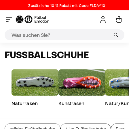
Zusätzliche 10 % Rabatt mit Code FLDAY10
FUSSBALLSCHUHE
Naturrasen
Kunstrasen
Natur/Kun
adidas Fußballschuhe
Nike Fußballschuhe
Puma 