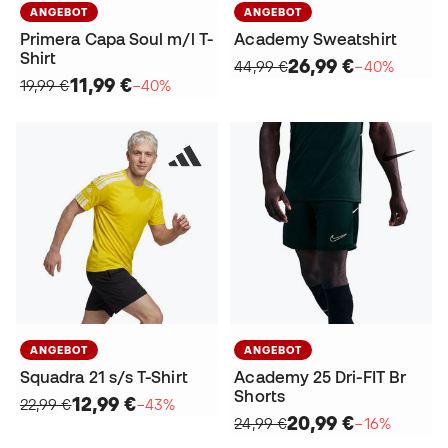
ANGEBOT
ANGEBOT
Primera Capa Soul m/l T-
Academy Sweatshirt
Shirt
26,99 €
44,99 €
−40%
11,99 €
19,99 €
−40%
ANGEBOT
ANGEBOT
Squadra 21 s/s T-Shirt
Academy 25 Dri-FIT Br
Shorts
12,99 €
22,99 €
−43%
20,99 €
24,99 €
−16%