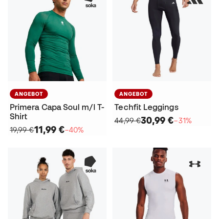
ANGEBOT
ANGEBOT
Primera Capa Soul m/l T-
Techfit Leggings
Shirt
30,99 €
44,99 €
−31%
11,99 €
19,99 €
−40%