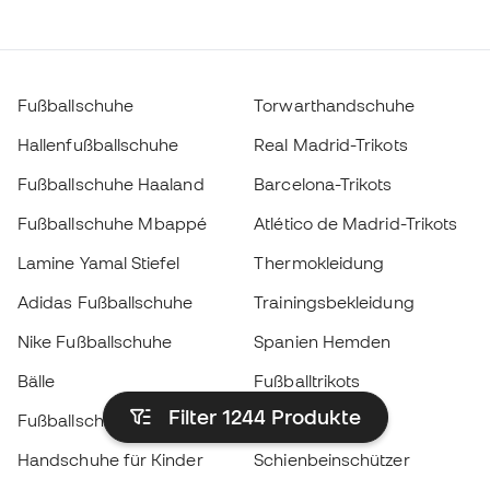
Fußballschuhe
Torwarthandschuhe
Hallenfußballschuhe
Real Madrid-Trikots
Fußballschuhe Haaland
Barcelona-Trikots
Fußballschuhe Mbappé
Atlético de Madrid-Trikots
Lamine Yamal Stiefel
Thermokleidung
Adidas Fußballschuhe
Trainingsbekleidung
Nike Fußballschuhe
Spanien Hemden
Bälle
Fußballtrikots
Filter 1244
Produkte
Fußballschuhe für Kinder
Regenmäntel
Handschuhe für Kinder
Schienbeinschützer