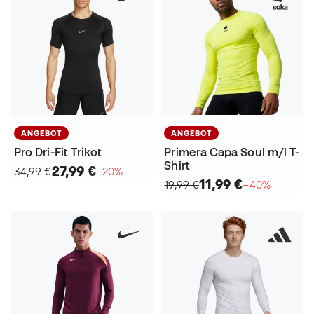
ANGEBOT
ANGEBOT
Pro Dri-Fit Trikot
Primera Capa Soul m/l T-
Shirt
27,99 €
34,99 €
−20%
11,99 €
19,99 €
−40%