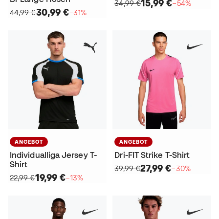
15,99 €
34,99 €
−54%
30,99 €
44,99 €
−31%
ANGEBOT
ANGEBOT
Individualliga Jersey T-
Dri-FIT Strike T-Shirt
Shirt
27,99 €
39,99 €
−30%
19,99 €
22,99 €
−13%