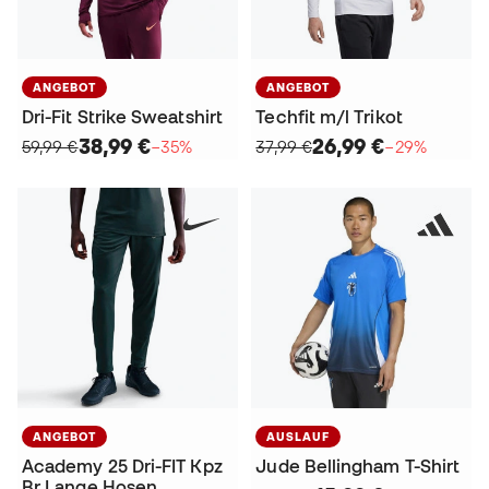
ANGEBOT
ANGEBOT
Dri-Fit Strike Sweatshirt
Techfit m/l Trikot
38,99 €
26,99 €
59,99 €
−35%
37,99 €
−29%
ANGEBOT
AUSLAUF
Academy 25 Dri-FIT Kpz
Jude Bellingham T-Shirt
Br Lange Hosen