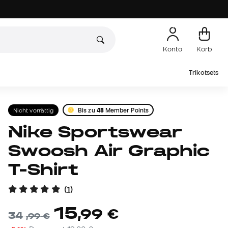
Konto
Korb
Trikotsets
Nicht vorrättig
Bis zu
48
Member Points
Nike Sportswear
Swoosh Air Graphic
T-Shirt
(
1
)
15
,
99
€
34
,
99
€