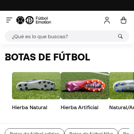
BOTAS DE FÚTBOL
Hierba Natural
Hierba Artificial
Natural/Art
Botas de fútbol adidas
Botas de fútbol Nike
Bota