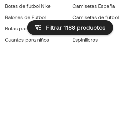
Botas de fútbol Nike
Camisetas España
Balones de Fútbol
Camisetas de fútbol
Filtrar 1188
productos
Botas para niños
Chubasqueros
Guantes para niños
Espinilleras
Zapatillas para niños
Ropa de portero
Ropa para niños
Black Friday
Guantes de portero
Conviértete en
Member
ahora
Acumula puntos y ahorra en tus compras
Acceso prioritario a productos exclusivos