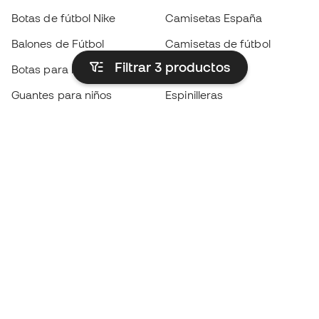
Botas de fútbol Nike
Camisetas España
Balones de Fútbol
Camisetas de fútbol
Filtrar 3
productos
Botas para niños
Chubasqueros
Guantes para niños
Espinilleras
Zapatillas para niños
Ropa de portero
Ropa para niños
Black Friday
Guantes de portero
Conviértete en
Member
ahora
Acumula puntos y ahorra en tus compras
Acceso prioritario a productos exclusivos