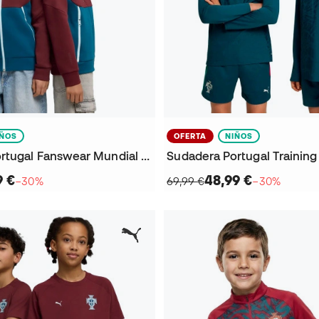
IÑOS
OFERTA
NIÑOS
Sudadera Portugal Fanswear Mundial 2026 Niño
9 €
48,99 €
−30%
69,99 €
−30%