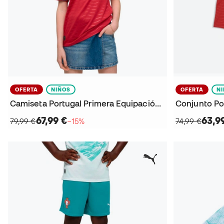
OFERTA
NIÑOS
OFERTA
N
Camiseta Portugal Primera Equipación Mundial 2026 Niño
67,99 €
63,9
79,99 €
−15%
74,99 €