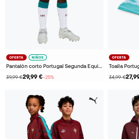
OFERTA
NIÑOS
OFERTA
Pantalón corto Portugal Segunda Equipación Mundial 2026 Niño
Toalla Portu
29,99 €
27,9
39,99 €
−25%
34,99 €