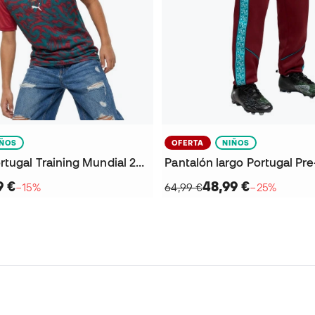
IÑOS
OFERTA
NIÑOS
Camiseta Portugal Training Mundial 2026 Niño
9 €
48,99 €
−15%
64,99 €
−25%