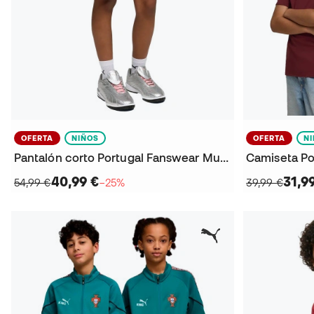
OFERTA
NIÑOS
OFERTA
N
Pantalón corto Portugal Fanswear Mundial 2026 Niño
40,99 €
31,9
54,99 €
−25%
39,99 €