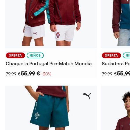
OFERTA
NIÑOS
OFERTA
N
Chaqueta Portugal Pre-Match Mundial 2026 Niño
55,99 €
55,9
79,99 €
−30%
79,99 €