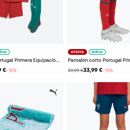
IÑOS
OFERTA
NIÑOS
Conjunto Portugal Primera Equipación Mundial 2026 Niño
9 €
33,99 €
−15%
39,99 €
−15%