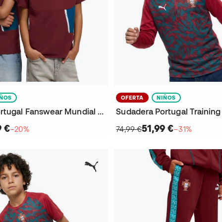
IÑOS
OFERTA
NIÑOS
Camiseta Portugal Fanswear Mundial 2026 Niño
9 €
51,99 €
−20%
74,99 €
−31%