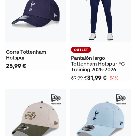
OUTLET
Gorra Tottenham
Hotspur
Pantalón largo
Tottenham Hotspur FC
25,99 €
Training 2025-2026
31,99 €
69,99 €
−54%