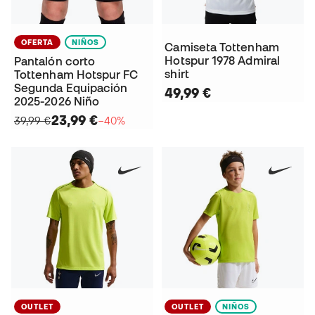
OFERTA
NIÑOS
Camiseta Tottenham
Hotspur 1978 Admiral
Pantalón corto
shirt
Tottenham Hotspur FC
Segunda Equipación
49,99 €
2025-2026 Niño
23,99 €
39,99 €
−40%
OUTLET
OUTLET
NIÑOS