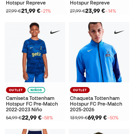
Hotspur Repreve
Hotspur Repreve
21,99 €
23,99 €
27,99 €
−21%
27,99 €
−14%
OUTLET
NIÑOS
OUTLET
Camiseta Tottenham
Chaqueta Tottenham
Hotspur FC Pre-Match
Hotspur FC Pre-Match
2022-2023 Niño
2025-2026
22,99 €
69,99 €
54,99 €
−58%
139,99 €
−50%