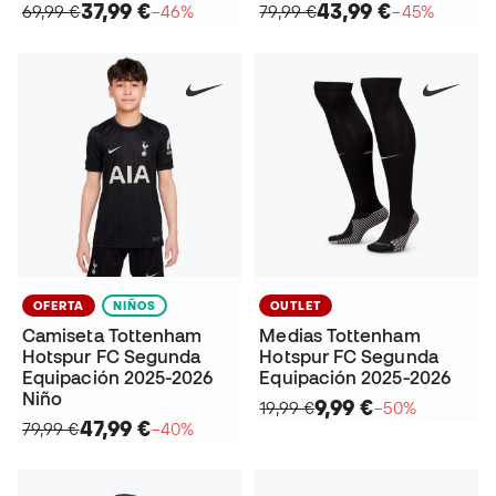
37,99 €
43,99 €
69,99 €
−46%
79,99 €
−45%
OFERTA
NIÑOS
OUTLET
Camiseta Tottenham
Medias Tottenham
Hotspur FC Segunda
Hotspur FC Segunda
Equipación 2025-2026
Equipación 2025-2026
Niño
9,99 €
19,99 €
−50%
47,99 €
79,99 €
−40%