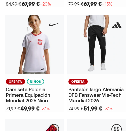
67,99 €
67,99 €
84,99 €
−20%
79,99 €
−15%
OFERTA
NIÑOS
OFERTA
Camiseta Polonia
Pantalón largo Alemania
Primera Equipación
DFB Fanswear Vis-Tech
Mundial 2026 Niño
Mundial 2026
49,99 €
51,99 €
71,99 €
−31%
74,99 €
−31%