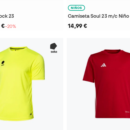
NIÑOS
ock 23
Camiseta Soul 23 m/c Niño
 €
14,99 €
−20%