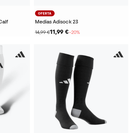
OFERTA
Calf
Medias Adisock 23
11,99 €
14,99 €
−20%