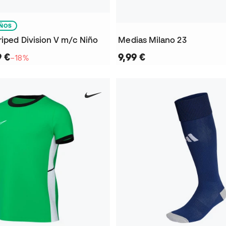
IÑOS
riped Division V m/c Niño
Medias Milano 23
9 €
9,99 €
−18%