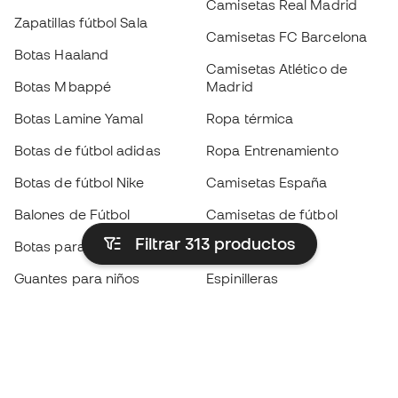
Camisetas Real Madrid
Zapatillas fútbol Sala
Camisetas FC Barcelona
Botas Haaland
Camisetas Atlético de
Botas Mbappé
Madrid
Botas Lamine Yamal
Ropa térmica
Botas de fútbol adidas
Ropa Entrenamiento
Botas de fútbol Nike
Camisetas España
Balones de Fútbol
Camisetas de fútbol
Filtrar 313
productos
Botas para niños
Chubasqueros
Guantes para niños
Espinilleras
Zapatillas para niños
Ropa de portero
Ropa para niños
Black Friday
Guantes de portero