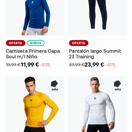
OFERTA
NIÑOS
OFERTA
Camiseta Primera Capa
Pantalón largo Summit
Soul m/l Niño
23 Training
11,99 €
23,99 €
19,99 €
−40%
39,99 €
−40%