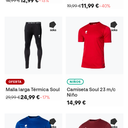
12,99 €
14,99 €
−13%
11,99 €
19,99 €
−40%
OFERTA
NIÑOS
Malla larga Térmica Soul
Camiseta Soul 23 m/c
Niño
24,99 €
29,99 €
−17%
14,99 €