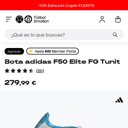
-10% Extra con Cupón FLDAY10
Agotado
Hasta
840
Member Points
Bota adidas F50 Elite FG Tunit
(
20
)
279
,
99
€