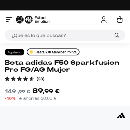
Agotado
Hasta
270
Member Points
Bota adidas F50 Sparkfusion
Pro FG/AG Mujer
(
28
)
89
,
99
€
149
,
99
€
-40%
Te ahorras
60,00 €