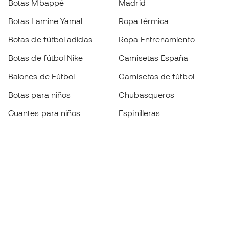
Botas Mbappé
Madrid
Botas Lamine Yamal
Ropa térmica
Botas de fútbol adidas
Ropa Entrenamiento
Botas de fútbol Nike
Camisetas España
Balones de Fútbol
Camisetas de fútbol
Botas para niños
Chubasqueros
Guantes para niños
Espinilleras
Zapatillas para niños
Ropa de portero
Ropa para niños
Black Friday
Guantes de portero
Conviértete en
Member
ahora