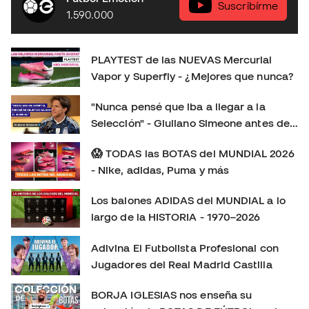
analizamos: 👟 Ajuste y comodidad. ⚽ Sensaciones con
Suscribírme
1.590.000
el balón. 🚀 Tracción, aceleración y cambios de ritmo. 🔍
Todas las novedades de esta nueva generación. 🤔
¿Merecen la pena? ¿Cuál elegir: Vapor o Superfly?
PLAYTEST de las NUEVAS Mercurial
Déjanos en los comentarios tu opinión: ¿Eres más de
Vapor y Superfly - ¿Mejores que nunca?
Mercurial Vapor o de Mercurial Superfly? 👇 Consíguelas
aquí:
"Nunca pensé que iba a llegar a la
https://www.futbolemotion.com/es/categoria/botas-de-
Selección" - Giuliano Simeone antes de
futbol/nike/linea-mercurial-velocidad Síguenos para no
su primer Mundial
perderte más playtests, comparativas y reviews de las
😱 TODAS las BOTAS del MUNDIAL 2026
últimas botas de fútbol: Instagram:
- Nike, adidas, Puma y más
https://www.instagram.com/futbolemotion TikTok:
Los balones ADIDAS del MUNDIAL a lo
https://www.tiktok.com/@futbolemotion X:
largo de la HISTORIA - 1970–2026
https://x.com/futbolemotion #Mercurial #NikeFootball
#MercurialVapor #MercurialSuperfly #BotasDeFútbol
Adivina El Futbolista Profesional con
#Playtest #Review #futbolemotion #botasdefutbol
Jugadores del Real Madrid Castilla
#futbol #nikemercurial soloporteros_portada_es _es
BORJA IGLESIAS nos enseña su