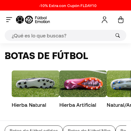
-10% Extra con Cupón FLDAY10
BOTAS DE FÚTBOL
Hierba Natural
Hierba Artificial
Natural/Art
Botas de fútbol adidas
Botas de fútbol Nike
Bota