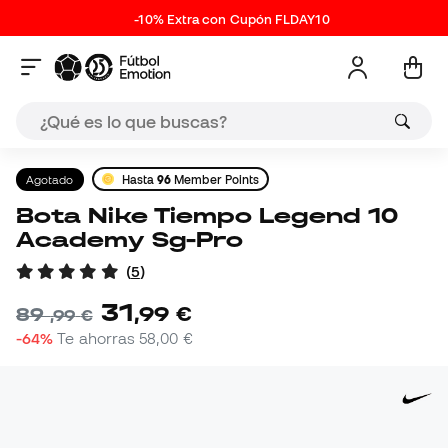
-10% Extra con Cupón FLDAY10
Agotado
Hasta
96
Member Points
Bota Nike Tiempo Legend 10
Academy Sg-Pro
(
5
)
31
,
99
€
89
,
99
€
-64%
Te ahorras
58,00 €