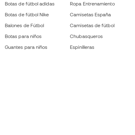
Botas de fútbol adidas
Ropa Entrenamiento
Botas de fútbol Nike
Camisetas España
Balones de Fútbol
Camisetas de fútbol
Botas para niños
Chubasqueros
Guantes para niños
Espinilleras
Zapatillas para niños
Ropa de portero
Ropa para niños
Black Friday
Guantes de portero
Conviértete en
Member
ahora
Acumula puntos y ahorra en tus compras