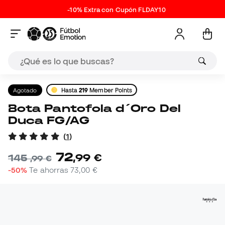
-10% Extra con Cupón FLDAY10
Agotado
Hasta
219
Member Points
Bota Pantofola d´Oro Del
Duca FG/AG
(
1
)
72
,
99
€
145
,
99
€
-50%
Te ahorras
73,00 €