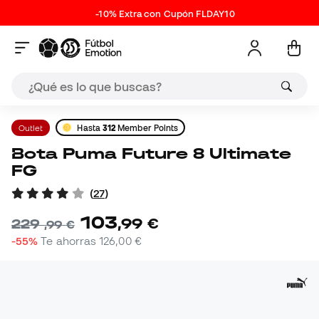
-10% Extra con Cupón FLDAY10
Outlet
Hasta
312
Member Points
Bota Puma Future 8 Ultimate
FG
(
27
)
103
,
99
€
229
,
99
€
-55%
Te ahorras
126,00 €