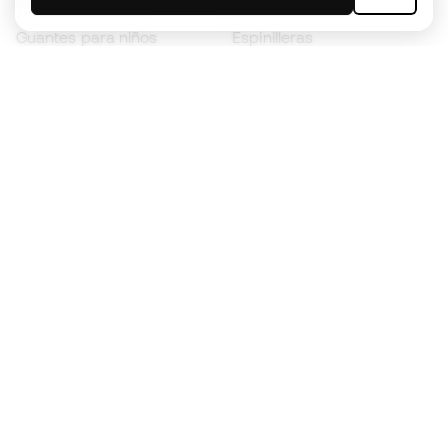
Botas para niños
Chubasqueros
Guantes para niños
Espinilleras
Zapatillas para niños
Ropa de portero
Ropa para niños
Black Friday
Guantes de portero
Conviértete en
Member
ahora
Acumula puntos y ahorra en tus compras
Acceso prioritario a productos exclusivos
Únete a más de medio millón de miembros