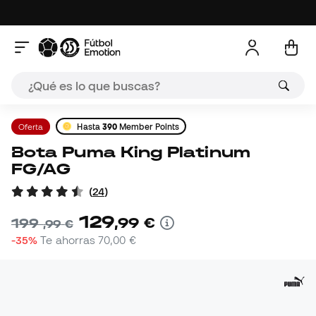
Oferta
Hasta
390
Member Points
Bota Puma King Platinum
FG/AG
(
24
)
129
,
99
€
199
,
99
€
-35%
Te ahorras
70,00 €