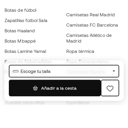
Botas de fútbol
Camisetas Real Madrid
Zapatillas fútbol Sala
Camisetas FC Barcelona
Botas Haaland
Camisetas Atlético de
Botas Mbappé
Madrid
Botas Lamine Yamal
Ropa térmica
Botas de fútbol adidas
Ropa Entrenamiento
Escoge tu talla
Botas de fútbol Nike
Camisetas España
Balones de Fútbol
Camisetas de fútbol
Añadir a la cesta
Botas para niños
Chubasqueros
Guantes para niños
Espinilleras
Zapatillas para niños
Ropa de portero
Ropa para niños
Black Friday