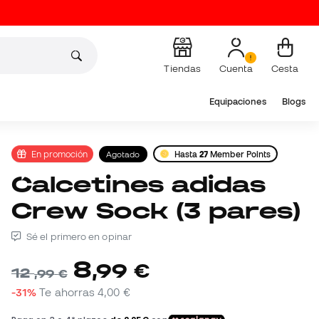
Tiendas
Cuenta
Cesta
Equipaciones
Blogs
En promoción
Agotado
Hasta
27
Member Points
Calcetines adidas
Crew Sock (3 pares)
Sé el primero en opinar
8
,
99
€
12
,
99
€
-31%
Te ahorras
4,00 €