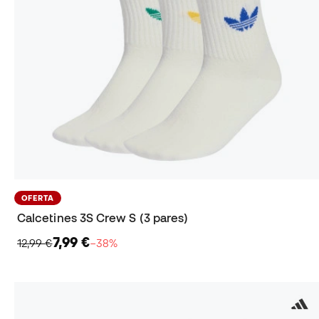
OFERTA
Calcetines 3S Crew S (3 pares)
7,99 €
12,99 €
−38%