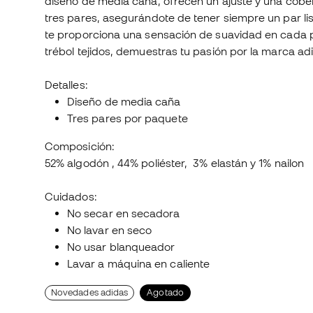
diseño de media caña, ofrecen un ajuste y una cobe
tres pares, asegurándote de tener siempre un par lis
te proporciona una sensación de suavidad en cada p
trébol tejidos, demuestras tu pasión por la marca a
Detalles:
Diseño de media caña
Tres pares por paquete
Composición:
52% algodón , 44% poliéster, 3% elastán y 1% nailon
Cuidados:
No secar en secadora
No lavar en seco
No usar blanqueador
Lavar a máquina en caliente
Novedades adidas
Agotado