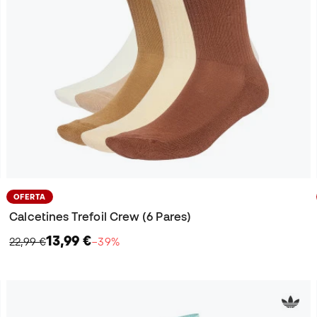
OFERTA
Calcetines Trefoil Crew (6 Pares)
13,99 €
22,99 €
−39%