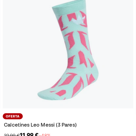
OFERTA
Calcetines Leo Messi (3 Pares)
11,99 €
22,99 €
−48%