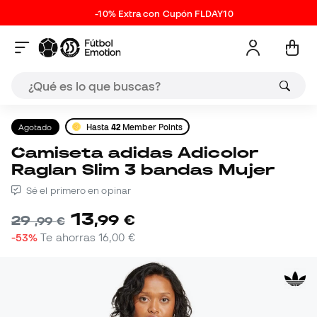
-10% Extra con Cupón FLDAY10
Agotado
Hasta
42
Member Points
Camiseta adidas Adicolor
Raglan Slim 3 bandas Mujer
Sé el primero en opinar
13
,
99
€
29
,
99
€
-53%
Te ahorras
16,00 €