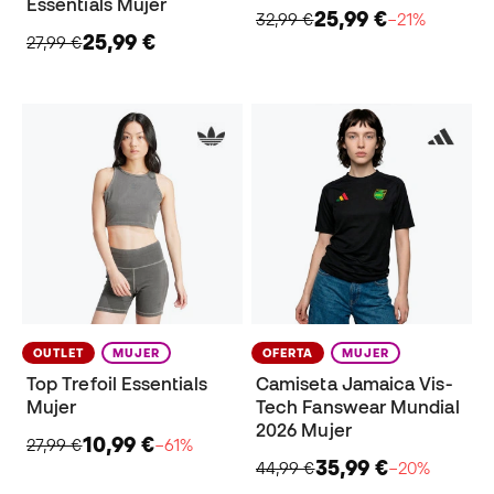
Essentials Mujer
25,99 €
32,99 €
−21%
25,99 €
27,99 €
OUTLET
MUJER
OFERTA
MUJER
Top Trefoil Essentials
Camiseta Jamaica Vis-
Mujer
Tech Fanswear Mundial
2026 Mujer
10,99 €
27,99 €
−61%
35,99 €
44,99 €
−20%