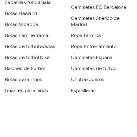
Zapatillas fútbol Sala
Camisetas FC Barcelona
Botas Haaland
Camisetas Atlético de
Botas Mbappé
Madrid
Botas Lamine Yamal
Ropa térmica
Botas de fútbol adidas
Ropa Entrenamiento
Botas de fútbol Nike
Camisetas España
Balones de Fútbol
Camisetas de fútbol
Botas para niños
Chubasqueros
Guantes para niños
Espinilleras
Zapatillas para niños
Ropa de portero
Ropa para niños
Black Friday
Guantes de portero