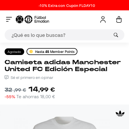
-10% Extra con Cupón FLDAY10
Agotado
Hasta
45
Member Points
Camiseta adidas Manchester
United FC Edición Especial
Sé el primero en opinar
14
,
99
€
32
,
99
€
-55%
Te ahorras
18,00 €