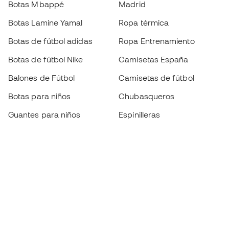
Botas Mbappé
Madrid
Botas Lamine Yamal
Ropa térmica
Botas de fútbol adidas
Ropa Entrenamiento
Botas de fútbol Nike
Camisetas España
Balones de Fútbol
Camisetas de fútbol
Botas para niños
Chubasqueros
Guantes para niños
Espinilleras
Zapatillas para niños
Ropa de portero
Ropa para niños
Black Friday
Guantes de portero
Conviértete en
Member
ahora