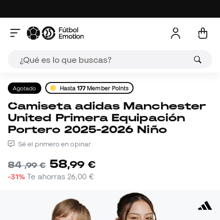
Agotado
Hasta
177
Member Points
Camiseta adidas Manchester
United Primera Equipación
Portero 2025-2026 Niño
Sé el primero en opinar
58
,
99
€
84
,
99
€
-31%
Te ahorras
26,00 €