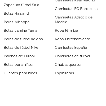
Camisetas Real Madrid
Zapatillas fútbol Sala
Camisetas FC Barcelona
Botas Haaland
Camisetas Atlético de
Botas Mbappé
Madrid
Botas Lamine Yamal
Ropa térmica
Botas de fútbol adidas
Ropa Entrenamiento
Botas de fútbol Nike
Camisetas España
Balones de Fútbol
Camisetas de fútbol
Botas para niños
Chubasqueros
Guantes para niños
Espinilleras
Zapatillas para niños
Ropa de portero
Ropa para niños
Black Friday
Guantes de portero