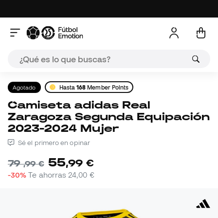
Agotado
Hasta
168
Member Points
Camiseta adidas Real
Zaragoza Segunda Equipación
2023-2024 Mujer
Sé el primero en opinar
55
,
99
€
79
,
99
€
-30%
Te ahorras
24,00 €