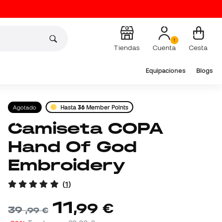
Tiendas
Cuenta
Cesta
Equipaciones
Blogs
Agotado
Hasta
36
Member Points
Camiseta COPA
Hand Of God
Embroidery
(
1
)
11
,
99
€
39
,
99
€