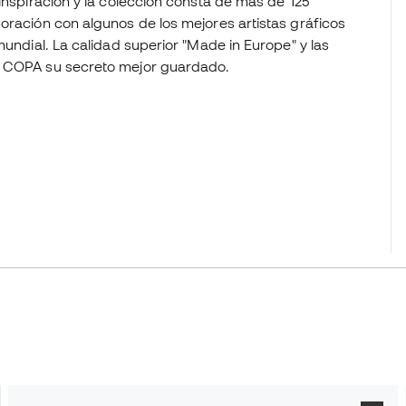
 inspiración y la colección consta de más de 125
oración con algunos de los mejores artistas gráficos
mundial. La calidad superior "Made in Europe" y las
to COPA su secreto mejor guardado.