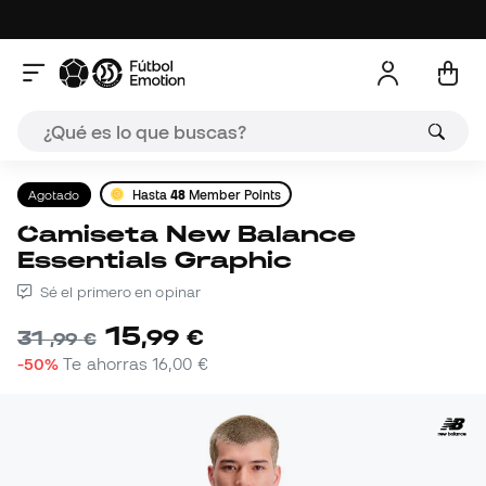
Agotado
Hasta
48
Member Points
Camiseta New Balance
Essentials Graphic
Sé el primero en opinar
15
,
99
€
31
,
99
€
-50%
Te ahorras
16,00 €