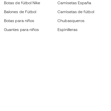
Botas de fútbol Nike
Camisetas España
Balones de Fútbol
Camisetas de fútbol
Botas para niños
Chubasqueros
Guantes para niños
Espinilleras
Zapatillas para niños
Ropa de portero
Ropa para niños
Black Friday
Guantes de portero
Conviértete en
Member
ahora
Acumula puntos y ahorra en tus compras
Acceso prioritario a productos exclusivos