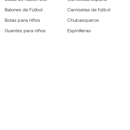
Balones de Fútbol
Camisetas de fútbol
Botas para niños
Chubasqueros
Guantes para niños
Espinilleras
Zapatillas para niños
Ropa de portero
Ropa para niños
Black Friday
Guantes de portero
Conviértete en
Member
ahora
Acumula puntos y ahorra en tus compras
Acceso prioritario a productos exclusivos