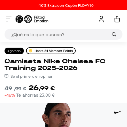
-10% Extra con Cupón FLDAY10
Agotado
Hasta
81
Member Points
Camiseta Nike Chelsea FC
Training 2025-2026
Sé el primero en opinar
26
,
99
€
49
,
99
€
-46%
Te ahorras
23,00 €