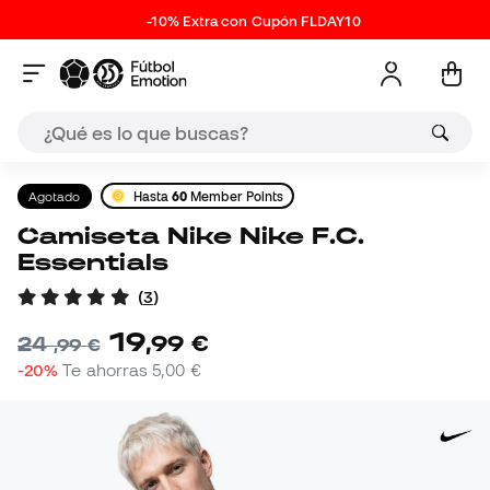
-10% Extra con Cupón FLDAY10
Agotado
Hasta
60
Member Points
Camiseta Nike Nike F.C.
Essentials
(
3
)
19
,
99
€
24
,
99
€
-20%
Te ahorras
5,00 €