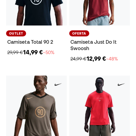
OUTLET
OFERTA
Camiseta Total 90 2
Camiseta Just Do It
Swoosh
14,99 €
29,99 €
−50%
12,99 €
24,99 €
−48%