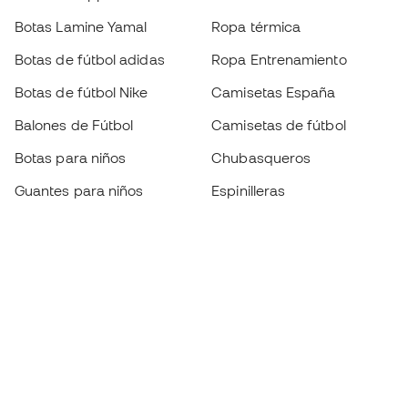
Botas Lamine Yamal
Ropa térmica
Botas de fútbol adidas
Ropa Entrenamiento
Botas de fútbol Nike
Camisetas España
Balones de Fútbol
Camisetas de fútbol
Botas para niños
Chubasqueros
Guantes para niños
Espinilleras
Zapatillas para niños
Ropa de portero
Ropa para niños
Black Friday
Guantes de portero
Conviértete en
Member
ahora