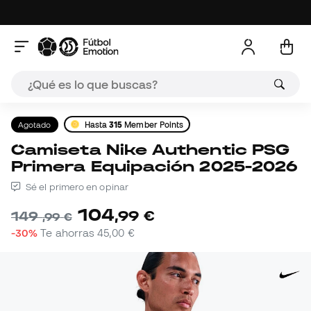
Agotado
Hasta
315
Member Points
Camiseta Nike Authentic PSG
Primera Equipación 2025-2026
Sé el primero en opinar
104
,
99
€
149
,
99
€
-30%
Te ahorras
45,00 €