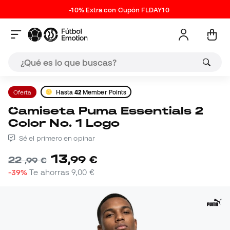
-10% Extra con Cupón FLDAY10
Oferta
Hasta
42
Member Points
Camiseta Puma Essentials 2
Color No. 1 Logo
Sé el primero en opinar
13
,
99
€
22
,
99
€
-39%
Te ahorras
9,00 €