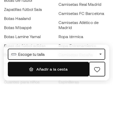
Botas de fútbol
Camisetas Real Madrid
Zapatillas fútbol Sala
Camisetas FC Barcelona
Botas Haaland
Camisetas Atlético de
Botas Mbappé
Madrid
Botas Lamine Yamal
Ropa térmica
Botas de fútbol adidas
Ropa Entrenamiento
Escoge tu talla
Botas de fútbol Nike
Camisetas España
Balones de Fútbol
Camisetas de fútbol
Añadir a la cesta
Botas para niños
Chubasqueros
Guantes para niños
Espinilleras
Zapatillas para niños
Ropa de portero
Ropa para niños
Black Friday
Guantes de portero