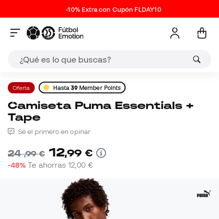
-10% Extra con Cupón FLDAY10
Oferta
Hasta
39
Member Points
Camiseta Puma Essentials +
Tape
Sé el primero en opinar
12
,
99
€
24
,
99
€
-48%
Te ahorras
12,00 €