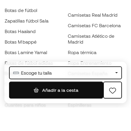
Botas de fútbol
Camisetas Real Madrid
Zapatillas fútbol Sala
Camisetas FC Barcelona
Botas Haaland
Camisetas Atlético de
Botas Mbappé
Madrid
Botas Lamine Yamal
Ropa térmica
Botas de fútbol adidas
Ropa Entrenamiento
Escoge tu talla
Botas de fútbol Nike
Camisetas España
Balones de Fútbol
Camisetas de fútbol
Añadir a la cesta
Botas para niños
Chubasqueros
Guantes para niños
Espinilleras
Zapatillas para niños
Ropa de portero
Ropa para niños
Black Friday