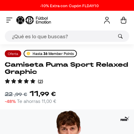
-10% Extra con Cupón FLDAY10
Oferta
Hasta
36
Member Points
Camiseta Puma Sport Relaxed
Graphic
(
2
)
11
,
99
€
22
,
99
€
-48%
Te ahorras
11,00 €