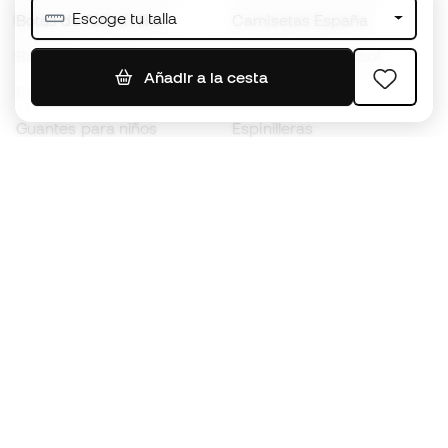
Escoge tu talla
Botas de fútbol Nike
Camisetas España
Balones de Fútbol
Camisetas de fútbol
Añadir a la cesta
Botas para niños
Chubasqueros
Guantes para niños
Espinilleras
Zapatillas para niños
Ropa de portero
Ropa para niños
Black Friday
Guantes de portero
Conviértete en
Member
ahora
Acumula puntos y ahorra en tus compras
Acceso prioritario a productos exclusivos