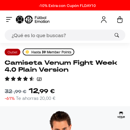
-10% Extra con Cupón FLDAY10
Outlet
Hasta
39
Member Points
Camiseta Venum Fight Week
4.0 Plain Version
(
2
)
12
,
99
€
32
,
99
€
-61%
Te ahorras
20,00 €