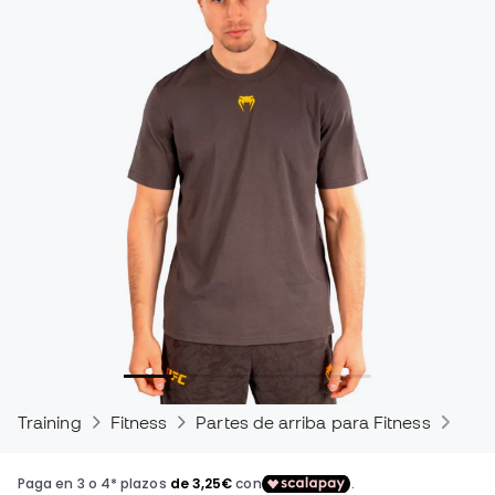
Training
Fitness
Partes de arriba para Fitness
Cam