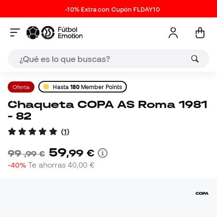
-10% Extra con Cupón FLDAY10
Oferta
Hasta
180
Member Points
Chaqueta COPA AS Roma 1981
- 82
(
1
)
59
,
99
€
99
,
99
€
-40%
Te ahorras
40,00 €