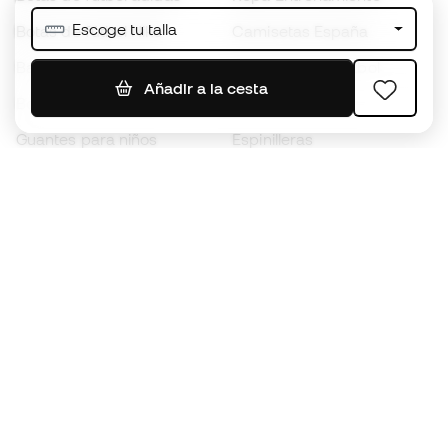
Escoge tu talla
Botas de fútbol Nike
Camisetas España
Balones de Fútbol
Camisetas de fútbol
Añadir a la cesta
Botas para niños
Chubasqueros
Guantes para niños
Espinilleras
Zapatillas para niños
Ropa de portero
Ropa para niños
Black Friday
Guantes de portero
Conviértete en
Member
ahora
Acumula puntos y ahorra en tus compras